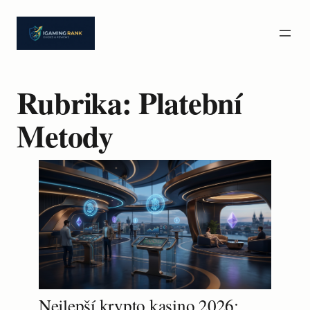
Přeskočit
na
obsah
Rubrika:
Platební
Metody
Nejlepší krypto kasino 2026: