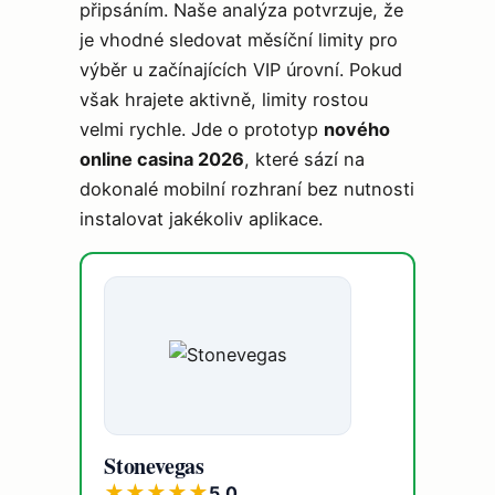
připsáním. Naše analýza potvrzuje, že
je vhodné sledovat měsíční limity pro
výběr u začínajících VIP úrovní. Pokud
však hrajete aktivně, limity rostou
velmi rychle. Jde o prototyp
nového
online casina 2026
, které sází na
dokonalé mobilní rozhraní bez nutnosti
instalovat jakékoliv aplikace.
Stonevegas
★
★
★
★
★
5.0