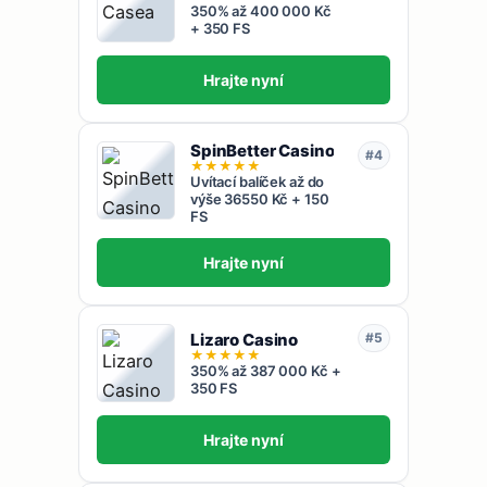
350% až 400 000 Kč
+ 350 FS
Hrajte nyní
SpinBetter Casino
#4
★
★
★
★
★
Uvítací balíček až do
výše 36550 Kč + 150
FS
Hrajte nyní
Lizaro Casino
#5
★
★
★
★
★
350% až 387 000 Kč +
350 FS
Hrajte nyní