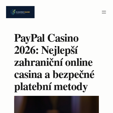
Přeskočit
na
obsah
PayPal Casino
2026: Nejlepší
zahraniční online
casina a bezpečné
platební metody