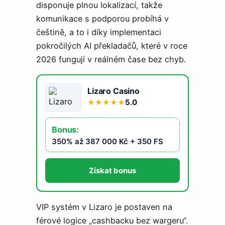
disponuje plnou lokalizací, takže
komunikace s podporou probíhá v
češtině, a to i díky implementaci
pokročilých AI překladačů, které v roce
2026 fungují v reálném čase bez chyb.
Lizaro Casino
5.0
★
★
★
★
★
Bonus:
350% až 387 000 Kč + 350 FS
Získat bonus
VIP systém v Lizaro je postaven na
férové logice „cashbacku bez wargeru“.