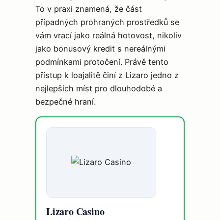
To v praxi znamená, že část
případných prohraných prostředků se
vám vrací jako reálná hotovost, nikoliv
jako bonusový kredit s nereálnými
podmínkami protočení. Právě tento
přístup k loajalitě činí z Lizaro jedno z
nejlepších míst pro dlouhodobé a
bezpečné hraní.
Lizaro Casino