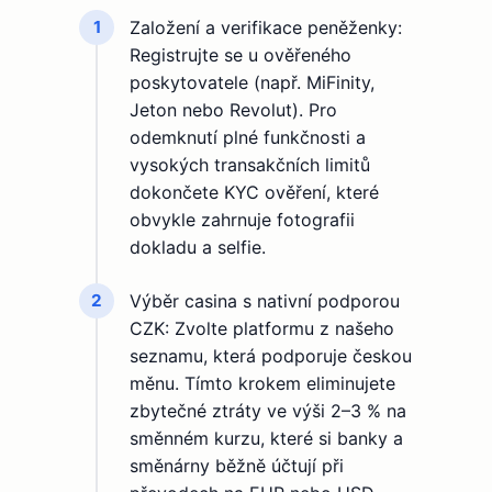
Založení a verifikace peněženky:
1
Registrujte se u ověřeného
poskytovatele (např. MiFinity,
Jeton nebo Revolut). Pro
odemknutí plné funkčnosti a
vysokých transakčních limitů
dokončete KYC ověření, které
obvykle zahrnuje fotografii
dokladu a selfie.
Výběr casina s nativní podporou
2
CZK: Zvolte platformu z našeho
seznamu, která podporuje českou
měnu. Tímto krokem eliminujete
zbytečné ztráty ve výši 2–3 % na
směnném kurzu, které si banky a
směnárny běžně účtují při