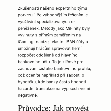
Zkušenosti našeho expertního týmu
potvrzují, že výhodnějším řešením je
využívání specializovaných e-
peněženek. Metody jako MiFinity byly
vyvinuty s přímým zaměřením na
iGaming, nabízejí vlastní IBAN účty a
umožňují hráčům spravovat herní
rozpočet odděleně od hlavního
bankovního účtu. To je klíčové pro
zachování čistého bankovního profilu,
což oceníte například při žádosti o
hypotéku, kde banky často hodnotí
hazardní transakce na výpisech velmi
negativně.
Průvodce: Jak provést