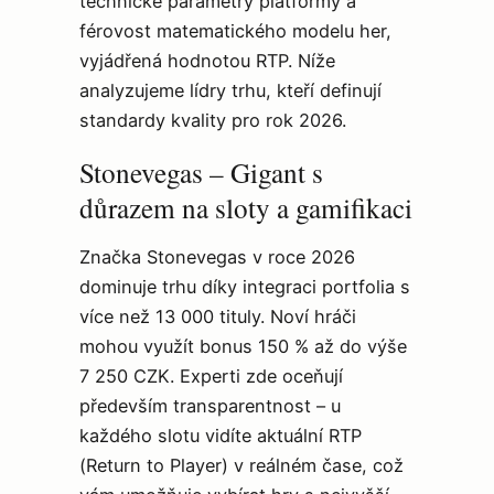
technické parametry platformy a
férovost matematického modelu her,
vyjádřená hodnotou RTP. Níže
analyzujeme lídry trhu, kteří definují
standardy kvality pro rok 2026.
Stonevegas – Gigant s
důrazem na sloty a gamifikaci
Značka Stonevegas v roce 2026
dominuje trhu díky integraci portfolia s
více než 13 000 tituly. Noví hráči
mohou využít bonus 150 % až do výše
7 250 CZK. Experti zde oceňují
především transparentnost – u
každého slotu vidíte aktuální RTP
(Return to Player) v reálném čase, což