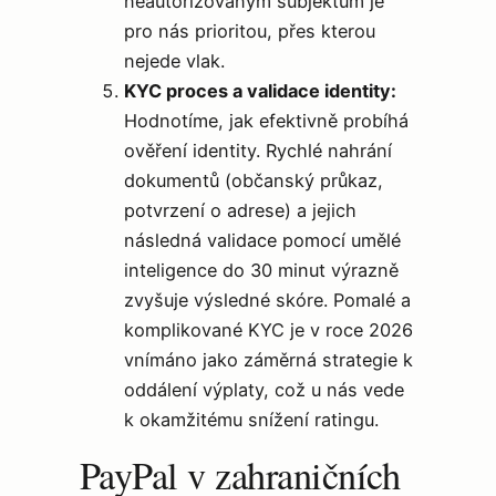
neautorizovaným subjektům je
pro nás prioritou, přes kterou
nejede vlak.
KYC proces a validace identity:
Hodnotíme, jak efektivně probíhá
ověření identity. Rychlé nahrání
dokumentů (občanský průkaz,
potvrzení o adrese) a jejich
následná validace pomocí umělé
inteligence do 30 minut výrazně
zvyšuje výsledné skóre. Pomalé a
komplikované KYC je v roce 2026
vnímáno jako záměrná strategie k
oddálení výplaty, což u nás vede
k okamžitému snížení ratingu.
PayPal v zahraničních