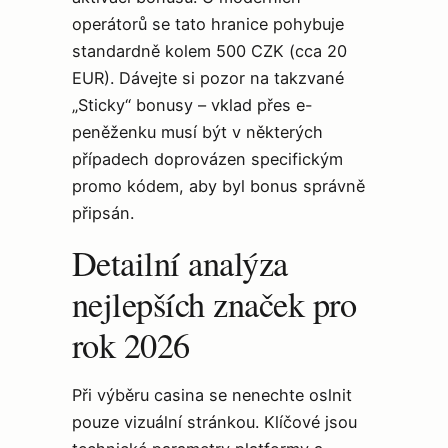
operátorů se tato hranice pohybuje
standardně kolem 500 CZK (cca 20
EUR). Dávejte si pozor na takzvané
„Sticky“ bonusy – vklad přes e-
peněženku musí být v některých
případech doprovázen specifickým
promo kódem, aby byl bonus správně
připsán.
Detailní analýza
nejlepších značek pro
rok 2026
Při výběru casina se nenechte oslnit
pouze vizuální stránkou. Klíčové jsou