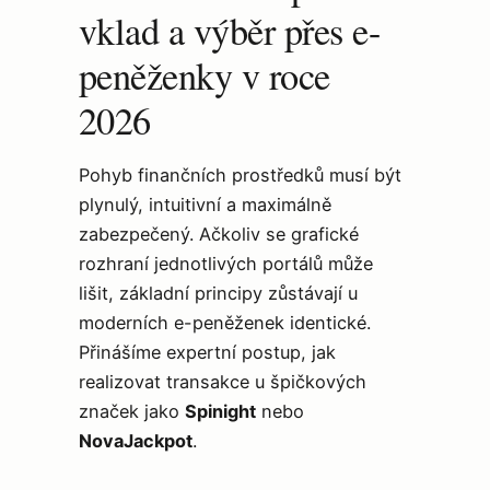
vklad a výběr přes e-
peněženky v roce
2026
Pohyb finančních prostředků musí být
plynulý, intuitivní a maximálně
zabezpečený. Ačkoliv se grafické
rozhraní jednotlivých portálů může
lišit, základní principy zůstávají u
moderních e-peněženek identické.
Přinášíme expertní postup, jak
realizovat transakce u špičkových
značek jako
Spinight
nebo
NovaJackpot
.