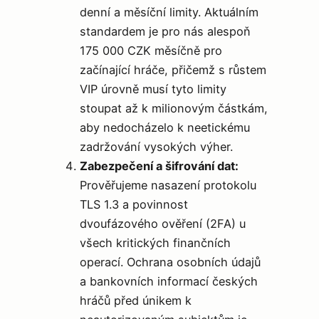
denní a měsíční limity. Aktuálním
standardem je pro nás alespoň
175 000 CZK měsíčně pro
začínající hráče, přičemž s růstem
VIP úrovně musí tyto limity
stoupat až k milionovým částkám,
aby nedocházelo k neetickému
zadržování vysokých výher.
Zabezpečení a šifrování dat:
Prověřujeme nasazení protokolu
TLS 1.3 a povinnost
dvoufázového ověření (2FA) u
všech kritických finančních
operací. Ochrana osobních údajů
a bankovních informací českých
hráčů před únikem k